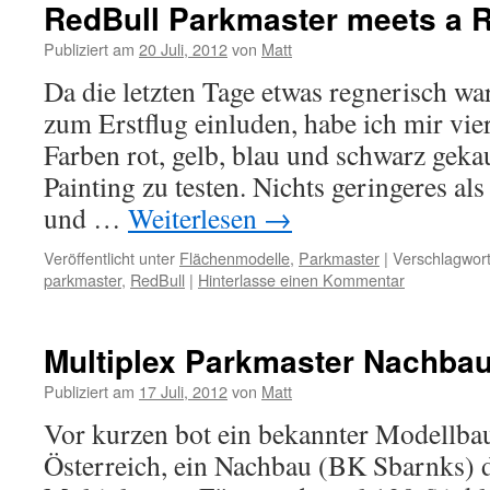
RedBull Parkmaster meets a R
Publiziert am
20 Juli, 2012
von
Matt
Da die letzten Tage etwas regnerisch wa
zum Erstflug einluden, habe ich mir vie
Farben rot, gelb, blau und schwarz geka
Painting zu testen. Nichts geringeres al
und …
Weiterlesen
→
Veröffentlicht unter
Flächenmodelle
,
Parkmaster
|
Verschlagwort
parkmaster
,
RedBull
|
Hinterlasse einen Kommentar
Multiplex Parkmaster Nachb
Publiziert am
17 Juli, 2012
von
Matt
Vor kurzen bot ein bekannter Modellba
Österreich, ein Nachbau (BK Sbarnks) 