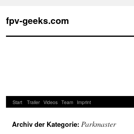
fpv-geeks.com
Start
Trailer
Videos
Team
Imprint
Springe
zum
Parkmaster
Archiv der Kategorie:
Inhalt