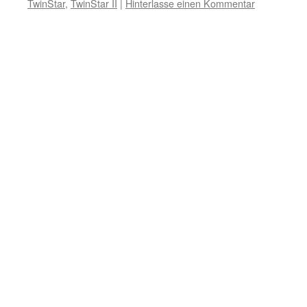
TwinStar
,
TwinStar II
|
Hinterlasse einen Kommentar