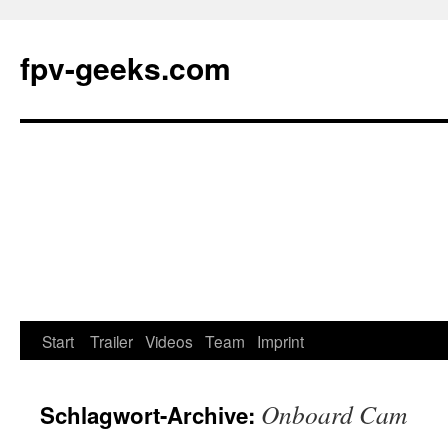
fpv-geeks.com
Start
Trailer
Videos
Team
Imprint
Springe
zum
Onboard Cam
Schlagwort-Archive:
Inhalt