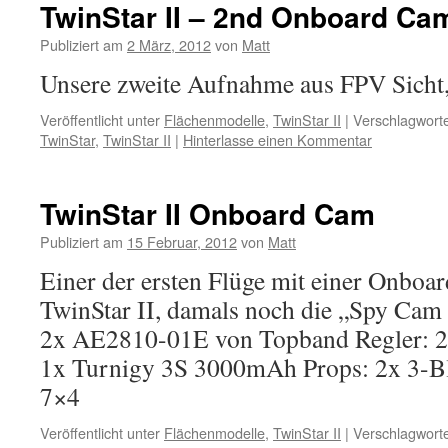
TwinStar II – 2nd Onboard Cam
Publiziert am
2 März, 2012
von
Matt
Unsere zweite Aufnahme aus FPV Sicht, 
Veröffentlicht unter
Flächenmodelle
,
TwinStar II
|
Verschlagworte
TwinStar
,
TwinStar II
|
Hinterlasse einen Kommentar
TwinStar II Onboard Cam
Publiziert am
15 Februar, 2012
von
Matt
Einer der ersten Flüge mit einer Onboa
TwinStar II, damals noch die „Spy Cam
2x AE2810-01E von Topband Regler: 
1x Turnigy 3S 3000mAh Props: 2x 3-Bl
7×4
Veröffentlicht unter
Flächenmodelle
,
TwinStar II
|
Verschlagworte