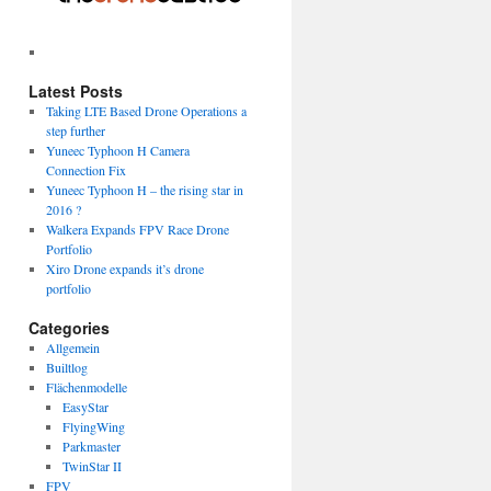
Latest Posts
Taking LTE Based Drone Operations a
step further
Yuneec Typhoon H Camera
Connection Fix
Yuneec Typhoon H – the rising star in
2016 ?
Walkera Expands FPV Race Drone
Portfolio
Xiro Drone expands it’s drone
portfolio
Categories
Allgemein
Builtlog
Flächenmodelle
EasyStar
FlyingWing
Parkmaster
TwinStar II
FPV