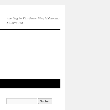
Your blog for First Person View, Multicopters
& GoPro-Fun