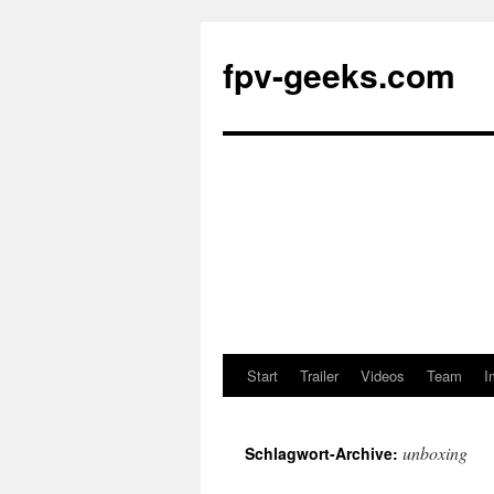
fpv-geeks.com
Start
Trailer
Videos
Team
I
Springe
zum
unboxing
Schlagwort-Archive:
Inhalt