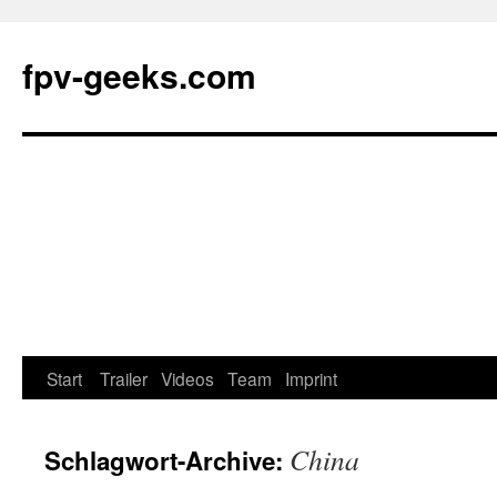
fpv-geeks.com
Start
Trailer
Videos
Team
Imprint
Springe
zum
China
Schlagwort-Archive:
Inhalt