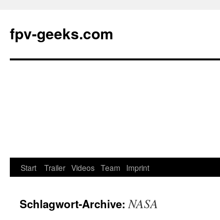
fpv-geeks.com
Start
Trailer
Videos
Team
Imprint
Springe
zum
NASA
Schlagwort-Archive:
Inhalt