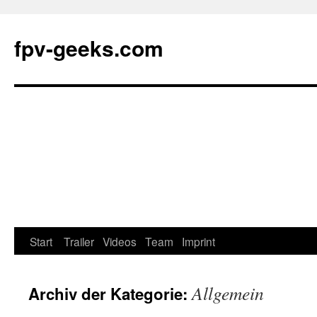
fpv-geeks.com
Start
Trailer
Videos
Team
Imprint
Springe
zum
Allgemein
Archiv der Kategorie:
Inhalt