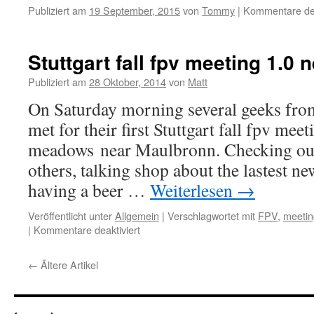
Publiziert am
19 September, 2015
von
Tommy
|
Kommentare dea
Stuttgart fall fpv meeting 1.0
Publiziert am
28 Oktober, 2014
von
Matt
On Saturday morning several geeks fr
met for their first Stuttgart fall fpv mee
meadows near Maulbronn. Checking out 
others, talking shop about the lastest ne
having a beer …
Weiterlesen
→
Veröffentlicht unter
Allgemein
|
Verschlagwortet mit
FPV
,
meetin
|
Kommentare deaktiviert
für
Stuttgart
fall
←
Ältere Artikel
fpv
meeting
1.0
near