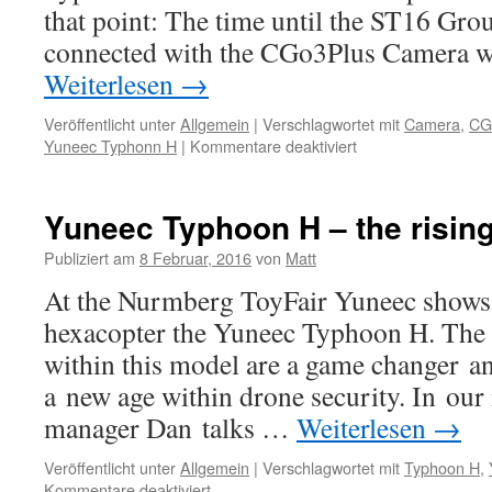
that point: The time until the ST16 Gro
connected with the CGo3Plus Camera w
Weiterlesen
→
Veröffentlicht unter
Allgemein
|
Verschlagwortet mit
Camera
,
CG
Yuneec Typhonn H
|
Kommentare deaktiviert
für
Yuneec
Typhoon
H
Yuneec Typhoon H – the rising
Camera
Connection
Publiziert am
8 Februar, 2016
von
Matt
Fix
At the Nurmberg ToyFair Yuneec shows o
hexacopter the Yuneec Typhoon H. The
within this model are a game changer and
a new age within drone security. In our
manager Dan talks …
Weiterlesen
→
Veröffentlicht unter
Allgemein
|
Verschlagwortet mit
Typhoon H
,
Kommentare deaktiviert
für