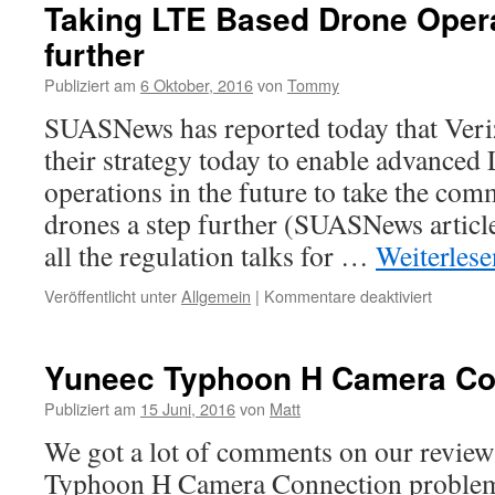
Taking LTE Based Drone Opera
further
Publiziert am
6 Oktober, 2016
von
Tommy
SUASNews has reported today that Ver
their strategy today to enable advance
operations in the future to take the com
drones a step further (SUASNews article
all the regulation talks for …
Weiterles
Veröffentlicht unter
Allgemein
|
Kommentare deaktiviert
für
Taking
LTE
Based
Yuneec Typhoon H Camera Co
Drone
Operatio
Publiziert am
15 Juni, 2016
von
Matt
a
We got a lot of comments on our review
step
further
Typhoon H Camera Connection problems