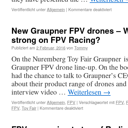
Veröffentlicht unter
Allgemein
|
Kommentare deaktiviert
für
The
EHang
Ghost
New Graupner FPV drones – Wi
Drone
strong on FPV Racing?
2.0
for
Publiziert am
2 Februar, 2016
von
Tommy
aerial
photogr
On the Nuremberg Toy Fair Graupner is
Graupner FPV drone line-up. On the b
had the chance to talk to Graupner’s 
about their product range of drones and 
interview video …
Weiterlesen
→
Veröffentlicht unter
Allgemein
,
FPV
|
Verschlagwortet mit
FPV
,
FPV
,
Toy Fair
|
Kommentare deaktiviert
für
New
Graupner
FPV