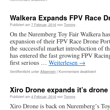
Yuneec
Typhoon
H
Walkera Expands FPV Race Dr
–
the
Publiziert am
7 Februar, 2016
von
Tommy
rising
On the Nuremberg Toy Fair Walkera has 
star
in
expansion of their FPV Race Drone Port
2016
the successful market introduction of 
?
has entered the fast growing FPV Racing
first serious …
Weiterlesen
→
Veröffentlicht unter
Allgemein
|
Kommentare deaktiviert
für
Walkera
Expands
FPV
Xiro Drone expands it’s drone 
Race
Drone
Publiziert am
4 Februar, 2016
von
Tommy
Portfolio
Xiro Drone is back on Nuremberg’s Toy 