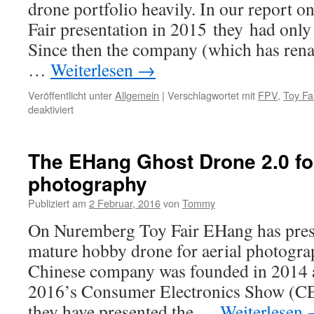
drone portfolio heavily. In our report 
Fair presentation in 2015 they had only 
Since then the company (which has rena
…
Weiterlesen
→
Veröffentlicht unter
Allgemein
|
Verschlagwortet mit
FPV
,
Toy Fai
deaktiviert
für
Xiro
Drone
expands
The EHang Ghost Drone 2.0 for
it’s
photography
drone
portfolio
Publiziert am
2 Februar, 2016
von
Tommy
On Nuremberg Toy Fair EHang has prese
mature hobby drone for aerial photogr
Chinese company was founded in 2014
2016’s Consumer Electronics Show (CE
they have presented the …
Weiterlesen