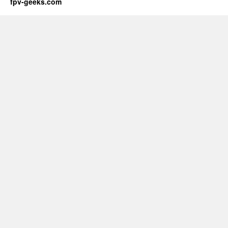
fpv-geeks.com
Maulbronn