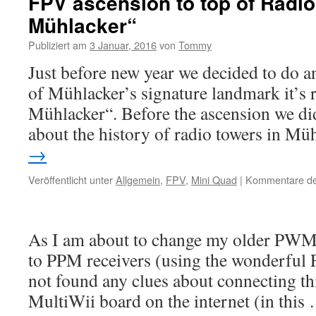
FPV ascension to top of Radi
drones
Mühlacker“
–
Will
Publiziert am
3 Januar, 2016
von
Tommy
they
grow
Just before new year we decided to do an
strong
of Mühlacker’s signature landmark it’s 
on
FPV
Mühlacker“. Before the ascension we did
Racing?
about the history of radio towers in M
→
Veröffentlicht unter
Allgemein
,
FPV
,
Mini Quad
|
Kommentare dea
As I am about to change my older PWM r
to PPM receivers (using the wonderful 
not found any clues about connecting thi
MultiWii board on the internet (in thi